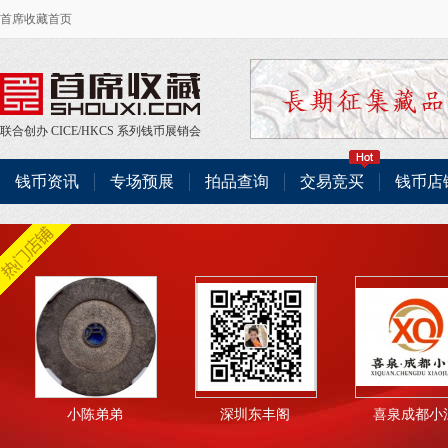
首席收藏首页
联合创办
CICE
/
HKCS
系列钱币展销会
钱币资讯
专场预展
拍品查询
交易竞买
钱币店
小陈弟弟
深圳东丰阁
喜泉成都小