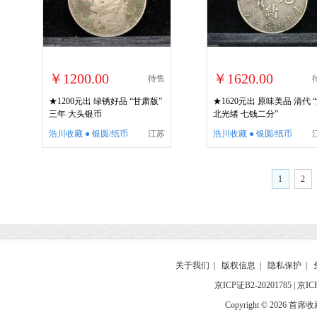
￥1200.00
￥1620.00
待售
★1200元出 绿锈好品 “甘肃版”
★1620元出 原味美品 清代 
三年 大头银币
北光绪 七钱二分”
浩川收藏 ● 银圆/纸币
江苏
浩川收藏 ● 银圆/纸币
1
2
关于我们
|
版权信息
|
隐私保护
|
京ICP证B2-20201785
|
京IC
Copyright © 2026 首席收藏网