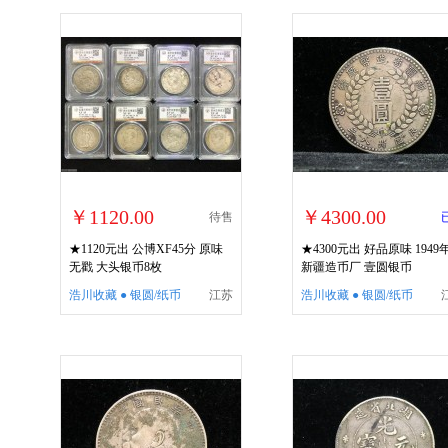
￥1120.00
￥4300.00
待售
★1120元出 公博XF45分 原味
★4300元出 好品原味 1949
无戳 大头银币8枚
新疆造币厂 壹圆银币
浩川收藏 ● 银圆/纸币
江苏
浩川收藏 ● 银圆/纸币