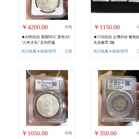
￥4200.00
￥1150.00
待售
★4200元出 美国NGC 原光AU
★1150元出 公博45分 银色
“八年大头” 左勾芒版
大头银币 3枚
浩川收藏 ● 银圆/纸币
江苏
浩川收藏 ● 银圆/纸币
￥1050.00
￥350.00
待售