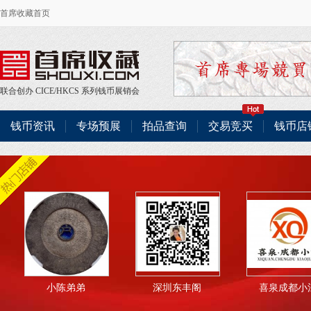
首席收藏首页
联合创办
CICE
/
HKCS
系列钱币展销会
钱币资讯
专场预展
拍品查询
交易竞买
钱币店
小陈弟弟
深圳东丰阁
喜泉成都小