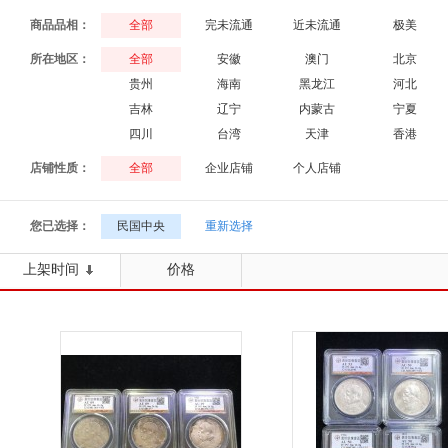
商品品相：
全部
完未流通
近未流通
极美
所在地区：
全部
安徽
澳门
北京
贵州
海南
黑龙江
河北
吉林
辽宁
内蒙古
宁夏
四川
台湾
天津
香港
店铺性质：
全部
企业店铺
个人店铺
您已选择：
民国中央
重新选择
上架时间
价格