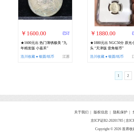
￥1600.00
￥1880.00
已订
★1600元出 热门薄锈极美 “九
★1880元出 NGC50分 原光
年精发版 小嘉禾”
头 “天津版 壹角银币”
浩川收藏 ● 银圆/纸币
江苏
浩川收藏 ● 银圆/纸币
1
2
关于我们
|
版权信息
|
隐私保护
|
京ICP证B2-20201785
|
京IC
Copyright © 2026 首席收藏网