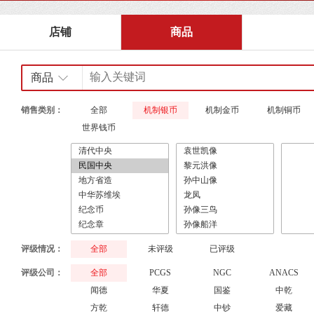
店铺
商品
商品
销售类别：
全部
机制银币
机制金币
机制铜币
世界钱币
评级情况：
全部
未评级
已评级
评级公司：
全部
PCGS
NGC
ANACS
闻德
华夏
国鉴
中乾
方乾
轩德
中钞
爱藏