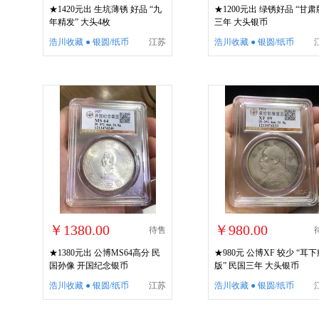
★1420元出 生坑薄锈 好品 “九
★1200元出 绿锈好品 “甘肃
年精发” 大头4枚
三年 大头银币
浩川收藏 ● 银圆/纸币
江苏
浩川收藏 ● 银圆/纸币
￥1380.00
￥980.00
待售
★1380元出 公博MS64高分 民
★980元 公博XF 较少 “耳
国孙像 开国纪念银币
版” 民国三年 大头银币
浩川收藏 ● 银圆/纸币
江苏
浩川收藏 ● 银圆/纸币