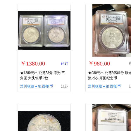
￥1380.00
￥980.00
已订
★1380元出 公博58分 原光 三
★980元出 公博MS61分 原
角圆 大头银币 2枚
流 小头开国纪念币
浩川收藏 ● 银圆/纸币
江苏
浩川收藏 ● 银圆/纸币