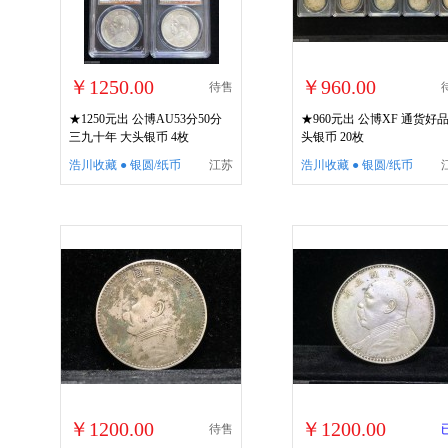
￥1250.00
￥960.00
待售
★1250元出 公博AU53分50分
★960元出 公博XF 通货好品
三九十年 大头银币 4枚
头银币 20枚
浩川收藏 ● 银圆/纸币
江苏
浩川收藏 ● 银圆/纸币
￥1200.00
￥1200.00
待售