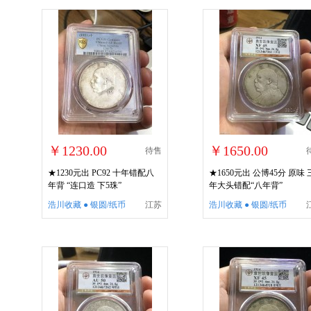
￥1230.00
￥1650.00
待售
★1230元出 PC92 十年错配八
★1650元出 公博45分 原味 
年背 “连口造 下5珠”
年大头错配“八年背”
浩川收藏 ● 银圆/纸币
江苏
浩川收藏 ● 银圆/纸币