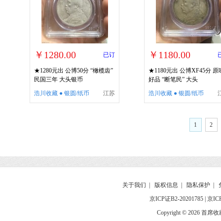
￥1280.00
￥1180.00
已订
★1280元出 公博50分 “橄榄齿”
★1180元出 公博XF45分 原
民国三年 大头银币
好品 “断笔民” 大头
浩川收藏 ● 银圆/纸币
江苏
浩川收藏 ● 银圆/纸币
1
2
关于我们
|
版权信息
|
隐私保护
|
京ICP证B2-20201785
|
京IC
Copyright © 2026 首席收藏网