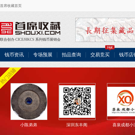
首席收藏首页
联合创办
CICE
/
HKCS
系列钱币展销会
钱币资讯
专场预展
拍品查询
交易竞买
钱币店
小陈弟弟
深圳东丰阁
喜泉成都小