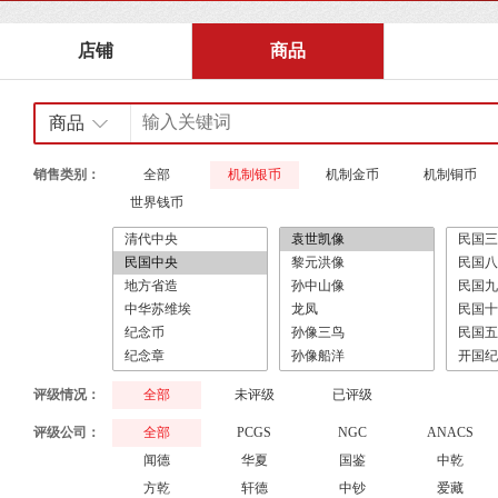
店铺
商品
商品
销售类别：
全部
机制银币
机制金币
机制铜币
世界钱币
评级情况：
全部
未评级
已评级
评级公司：
全部
PCGS
NGC
ANACS
闻德
华夏
国鉴
中乾
方乾
轩德
中钞
爱藏