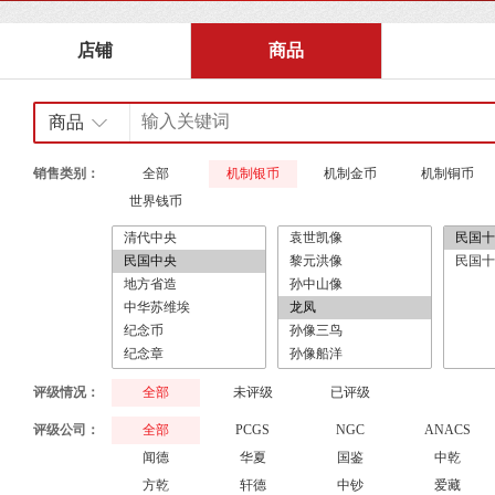
店铺
商品
商品
销售类别：
全部
机制银币
机制金币
机制铜币
世界钱币
评级情况：
全部
未评级
已评级
评级公司：
全部
PCGS
NGC
ANACS
闻德
华夏
国鉴
中乾
方乾
轩德
中钞
爱藏