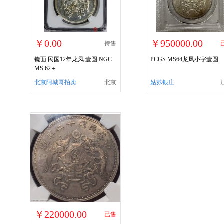
￥0.00
￥950000.00
待售
镜面 民国12年龙凤 壹圆 NGC
PCGS MS64龙凤小字壹圆
MS 62＋
北京阿城哥拍卖
北京
姑苏银庄
￥220000.00
已售