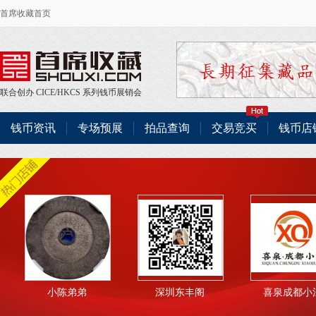
首席收藏首页
联合创办
CICE
/
HKCS
系列钱币展销会
钱币资讯
专场预展
拍品查询
交易竞买
钱币店
小陈弟弟
深圳东丰阁
喜泉成都小