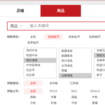
店铺
商品
商品
销售类别：
全部
机制银币
机制金币
机制铜币
世界钱币
评级情况：
全部
未评级
已评级
评级公司：
全部
PCGS
NGC
ANACS
闻德
华夏
国鉴
中乾
方乾
轩德
中钞
爱藏