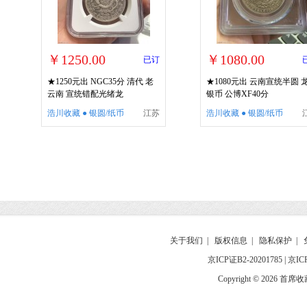
￥1250.00
￥1080.00
已订
★1250元出 NGC35分 清代 老
★1080元出 云南宣统半圆 
云南 宣统错配光绪龙
银币 公博XF40分
浩川收藏 ● 银圆/纸币
江苏
浩川收藏 ● 银圆/纸币
关于我们
|
版权信息
|
隐私保护
|
京ICP证B2-20201785
|
京IC
Copyright © 2026 首席收藏网