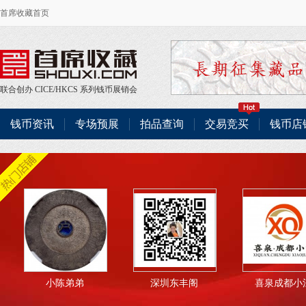
首席收藏首页
联合创办
CICE
/
HKCS
系列钱币展销会
钱币资讯
专场预展
拍品查询
交易竞买
钱币店
小陈弟弟
深圳东丰阁
喜泉成都小