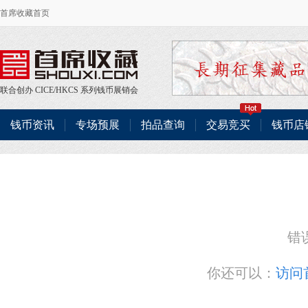
首席收藏首页
联合创办
CICE
/
HKCS
系列钱币展销会
钱币资讯
专场预展
拍品查询
交易竞买
钱币店
错
你还可以：
访问