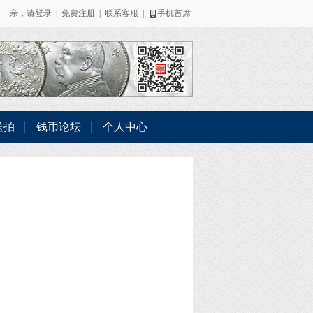
亲，请
登录
|
免费注册
|
联系客服
|
手机首席
送拍
钱币论坛
个人中心