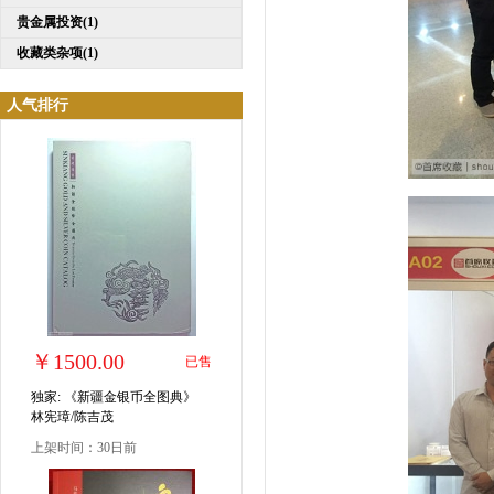
贵金属投资(1)
收藏类杂项(1)
人气排行
￥1500.00
已售
独家: 《新疆金银币全图典》
林宪璋/陈吉茂
上架时间：30日前