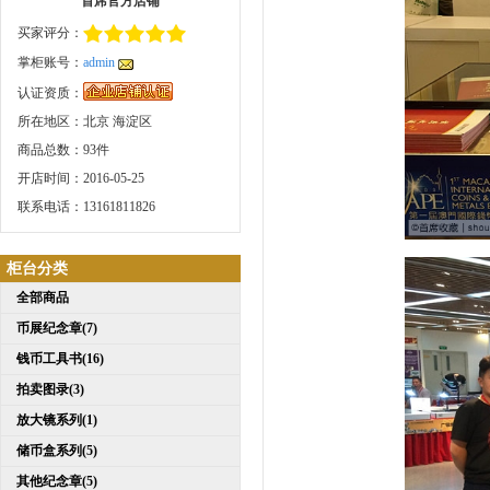
首席官方店铺
买家评分：
掌柜账号：
admin
认证资质：
所在地区：北京 海淀区
商品总数：93件
开店时间：2016-05-25
联系电话：13161811826
柜台分类
全部商品
币展纪念章(7)
钱币工具书(16)
拍卖图录(3)
放大镜系列(1)
储币盒系列(5)
其他纪念章(5)