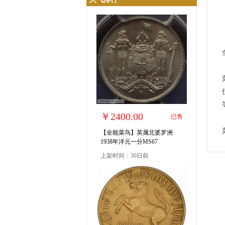
￥2400.00
已售
【全能菜鸟】英属北婆罗洲
1938年洋元一分MS67
上架时间：30日前