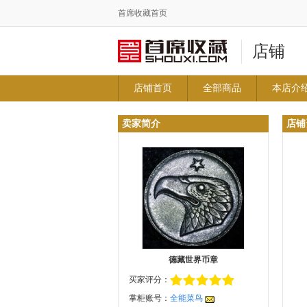
首席收藏首页
店铺
店铺首页
全部商品
本店介
卖家简介
店铺
德藏世界币章
买家评分：
掌柜账号：
全能菜鸟