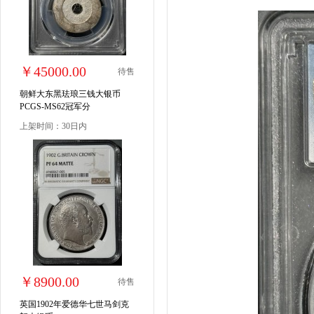
￥45000.00
待售
朝鲜大东黑珐琅三钱大银币
PCGS-MS62冠军分
上架时间：30日内
￥8900.00
待售
英国1902年爱德华七世马剑克