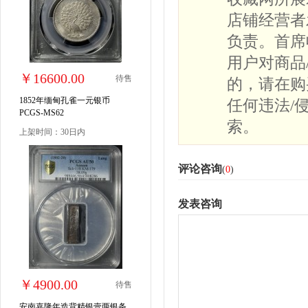
店铺经营者
负责。首席
用户对商品
￥16600.00
待售
的，请在购
1852年缅甸孔雀一元银币
任何违法/
PCGS-MS62
索。
上架时间：30日内
评论咨询
(
0
)
发表咨询
￥4900.00
待售
安南嘉隆年造背精银壹两银条