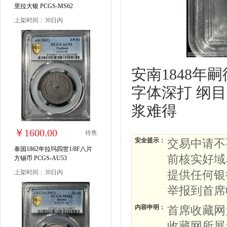
里拉大银 PCGS-MS62
上架时间：30日内
安南1848年嗣
字体深打 纲
浆难得
￥1600.00
待售
安全提示：
交易中请不
泰国1862年拉玛四世1/8F八片
前核实好域
方锡币 PCGS-AU53
上架时间：30日内
提供任何银
举报到首席
内容申明：
首席收藏网
收藏网所展