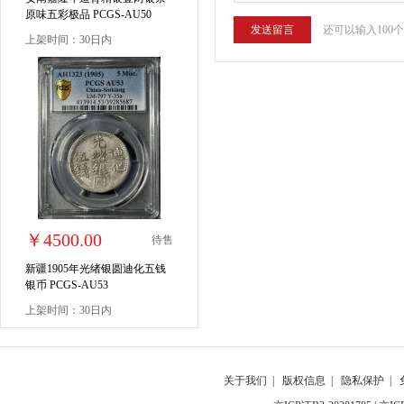
原味五彩极品 PCGS-AU50
还可以输入100
上架时间：30日内
￥4500.00
待售
新疆1905年光绪银圆迪化五钱
银币 PCGS-AU53
上架时间：30日内
关于我们
|
版权信息
|
隐私保护
|