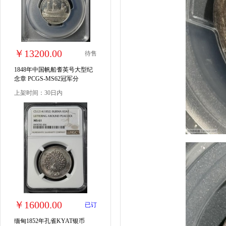
￥13200.00
待售
1848年中国帆船耆英号大型纪
念章 PCGS-MS62冠军分
上架时间：30日内
￥16000.00
已订
缅甸1852年孔雀KYAT银币