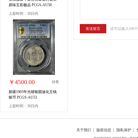
原味五彩极品 PCGS-AU50
上架时间：30日内
还可以输入100
￥4500.00
待售
新疆1905年光绪银圆迪化五钱
银币 PCGS-AU53
上架时间：30日内
关于我们
|
版权信息
|
隐私保护
|