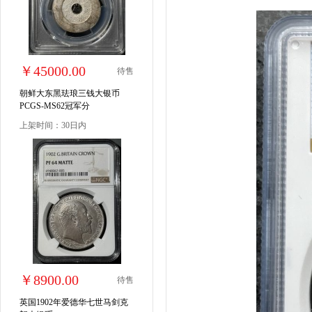
￥45000.00
待售
朝鲜大东黑珐琅三钱大银币
PCGS-MS62冠军分
上架时间：30日内
￥8900.00
待售
英国1902年爱德华七世马剑克