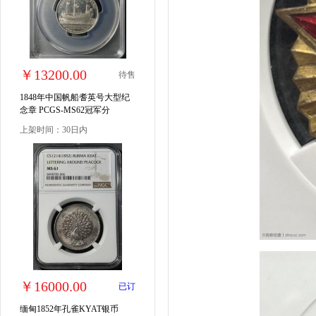
￥13200.00
待售
1848年中国帆船耆英号大型纪
念章 PCGS-MS62冠军分
上架时间：30日内
￥16000.00
已订
缅甸1852年孔雀KYAT银币