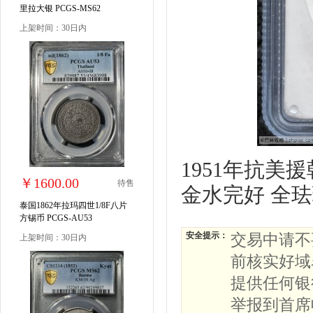
里拉大银 PCGS-MS62
上架时间：30日内
1951年抗美
￥1600.00
待售
金水完好 全珐
泰国1862年拉玛四世1/8F八片
方锡币 PCGS-AU53
安全提示：
交易中请不
上架时间：30日内
前核实好域
提供任何银
举报到首席