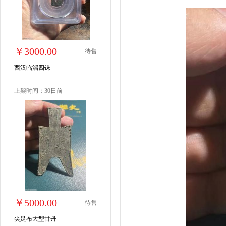
￥3000.00
待售
西汉临淄四铢
上架时间：30日前
￥5000.00
待售
尖足布大型甘丹