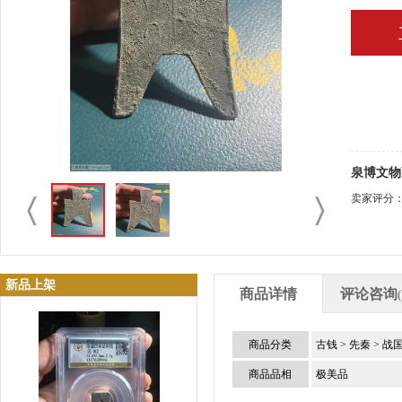
泉博文物
卖家评分
新品上架
商品详情
评论咨询
商品分类
古钱
>
先秦
>
战
商品品相
极美品