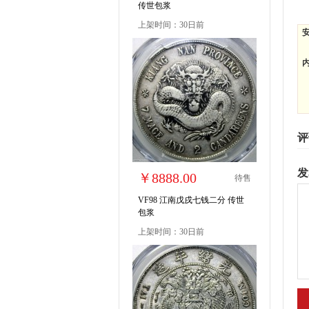
传世包浆
上架时间：30日前
评
发
￥8888.00
待售
VF98 江南戊戌七钱二分 传世
包浆
上架时间：30日前