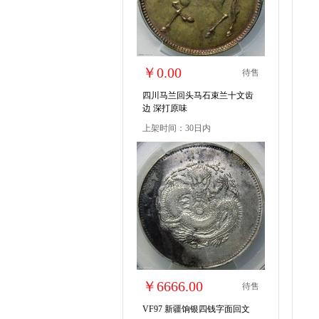
￥0.00
待售
四川马兰回头马石束兰十文齿
边 深打原味
上架时间：30日内
￥6666.00
待售
VF97 新疆饷银四钱字面回文