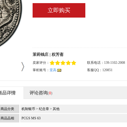
立即购买
茉莉钱庄 | 权芳斋
卖家评分：
联系电话：139-1102-2008
掌柜账号：
亚高
客服QQ：120851
商品详情
评论咨询
(
0
)
商品分类
机制银币
>
纪念章
>
其他
商品品相
PCGS MS 63