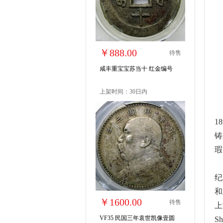
￥888.00
待售
咸丰重宝宝苏当十 红金编号
上架时间：30日内
1
铸
瑕
纪
和
￥1600.00
待售
上
VF35 民国三年袁世凯像壹圆
S