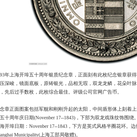
893年上海开埠五十周年银质纪念章，正面刻有此枚纪念银章获得者姓
压深峻，镜面底板，原铸银光，品相无瑕，双龙龙鳞，花朵叶脉
，先后过手数枚，此枚综合最佳。评级公司官网广告币。
念章正面图案包括军舰和刚刚升起的太阳，中间盾形体上刻着上海五十周年
五十周年庆日期(Novenber 17--1843)，下部为双龙戏珠
海开埠日期：Novenber 17--1843，下方是英式风格半圈花环。边缘统一刻
hanghai Municipality(上海工部局敬赠)。