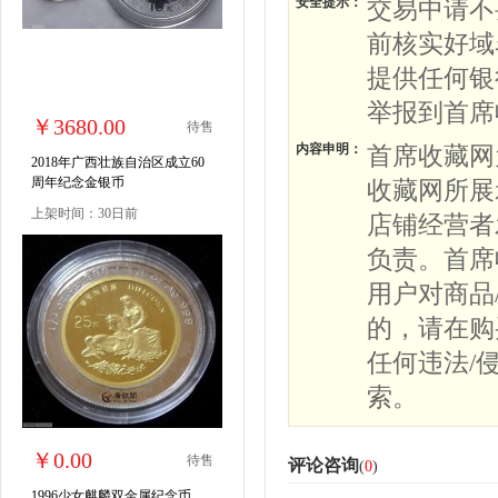
安全提示：
交易中请不
前核实好域
提供任何银
举报到首席
￥3680.00
待售
内容申明：
首席收藏网
2018年广西壮族自治区成立60
周年纪念金银币
收藏网所展
上架时间：30日前
店铺经营者
负责。首席
用户对商品
的，请在购
任何违法/
索。
￥0.00
待售
评论咨询
(
0
)
1996少女麒麟双金属纪念币