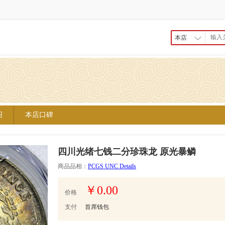
本店
绍
本店口碑
四川光绪七钱二分珍珠龙 原光暴鳞
商品品相：
PCGS UNC Details
￥0.00
价格
支付
首席钱包