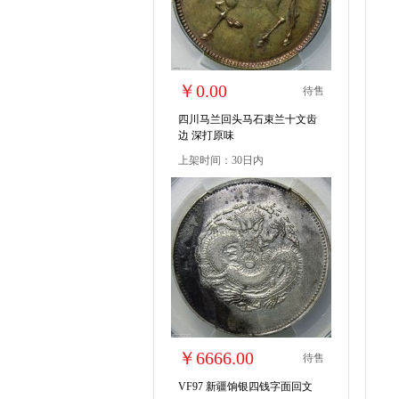
￥0.00
待售
四川马兰回头马石束兰十文齿
边 深打原味
上架时间：30日内
￥6666.00
待售
VF97 新疆饷银四钱字面回文