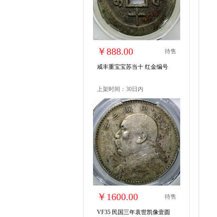
￥888.00
待售
咸丰重宝宝苏当十 红金编号
上架时间：30日内
￥1600.00
待售
VF35 民国三年袁世凯像壹圆