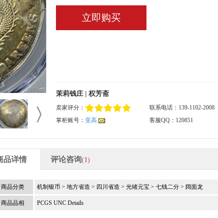
立即购买
茉莉钱庄 | 权芳斋
卖家评分：
联系电话：139-1102-2008
掌柜账号：
亚高
客服QQ：120851
商品详情
评论咨询
(
1
)
商品分类
机制银币
>
地方省造
>
四川省造
>
光绪元宝
>
七钱二分
>
阔面龙
商品品相
PCGS UNC Details