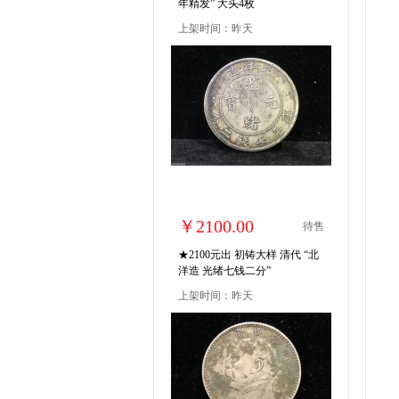
年精发” 大头4枚
上架时间：昨天
￥2100.00
待售
★2100元出 初铸大样 清代 “北
洋造 光绪七钱二分”
上架时间：昨天