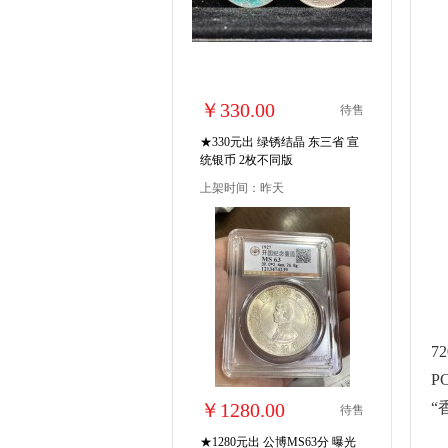
￥330.00
待售
★330元出 绿锈结晶 东三省 宣
统银币 2枚不同版
上架时间：昨天
7
P
￥1280.00
“
待售
★1280元出 公博MS63分 曝光