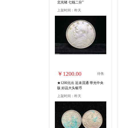
北光绪 七钱二分”
上架时间：昨天
￥1200.00
待售
★1200元出 近未流通 带光中央
版 好品大头银币
上架时间：昨天