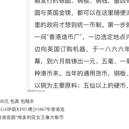
200元 包真 包顺丰
CGS评级XF95 稀少1867年香港造
香港壹圆”维多利亚女王像大银币