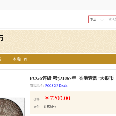
本店
币
绍
本店口碑
PCGS评级 稀少1867年"香港壹圆”大银币
商品品相：
PCGS XF Details
￥7200.00
价格
支付
首席钱包