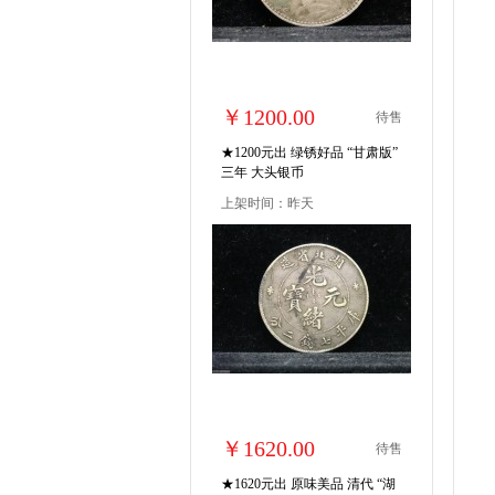
￥1200.00
待售
★1200元出 绿锈好品 “甘肃版”
三年 大头银币
上架时间：昨天
￥1620.00
待售
★1620元出 原味美品 清代 “湖