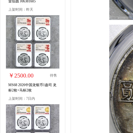
壹佰圆 J06381605
上架时间：昨天
￥2500.00
待售
MS68 2026中国龙银币1盎司 龙
标2枚+马标2枚
上架时间：7日内