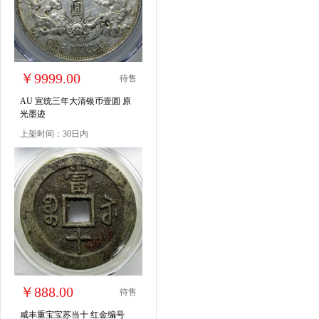
￥9999.00
待售
AU 宣统三年大清银币壹圆 原
光墨迹
上架时间：30日内
￥888.00
待售
咸丰重宝宝苏当十 红金编号