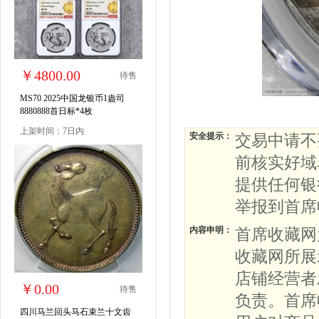
￥4800.00
待售
MS70 2025中国龙银币1盎司
8880888首日标*4枚
上架时间：7日内
安全提示：
交易中请不
前核实好域
提供任何银
举报到首席
内容申明：
首席收藏网
收藏网所展
店铺经营者
￥0.00
待售
负责。首席
四川马兰回头马石束兰十文齿