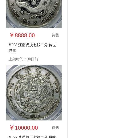
￥8888.00
待售
VF98 江南戊戌七钱二分 传世
包浆
上架时间：30日前
￥10000.00
待售
XF92 造币总厂七钱二分 原味