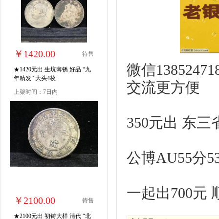
￥1420.00
待售
微信13852
★1420元出 生坑薄锈 好品 “九
年精发” 大头4枚
交流更方便
上架时间：7日内
350元出 东
公博AU55分5
一起出700元
￥2100.00
待售
★2100元出 初铸大样 清代 “北