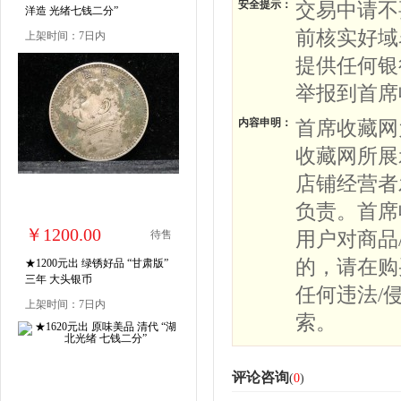
安全提示：
交易中请不
洋造 光绪七钱二分”
前核实好域
上架时间：7日内
提供任何银
举报到首席
内容申明：
首席收藏网
收藏网所展
店铺经营者
负责。首席
￥1200.00
用户对商品
待售
的，请在购
★1200元出 绿锈好品 “甘肃版”
三年 大头银币
任何违法/
上架时间：7日内
索。
评论咨询
(
0
)