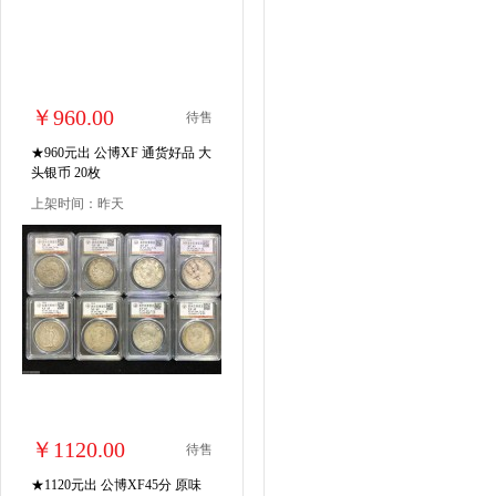
￥960.00
待售
★960元出 公博XF 通货好品 大
头银币 20枚
上架时间：昨天
￥1120.00
待售
★1120元出 公博XF45分 原味