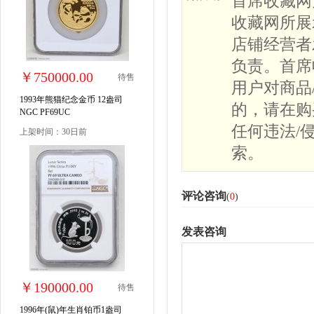
首席收藏网
收藏网所展
店铺经营者
负责。首席
￥750000.00
待售
用户对商品
1993年熊猫纪念金币 12盎司
的，请在购
NGC PF69UC
任何违法/
上架时间：30日前
索。
评论咨询
(
0
)
发表咨询
￥190000.00
待售
1996年(鼠)年生肖铂币1盎司