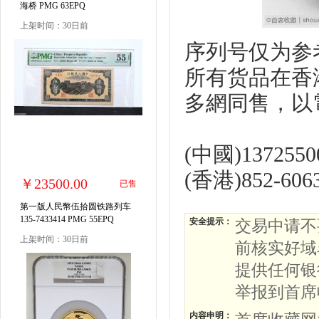
海桥 PMG 63EPQ
上架时间：30日前
序列号仅为参
所有货品在香
多網同售，以
(中國)137255
(香港)852-60
￥23500.00
已售
第一版人民幣伍拾圆铁路列车
135-7433414 PMG 55EPQ
安全提示：
交易中请不
上架时间：30日前
前核实好域
提供任何银
举报到首席
内容申明：