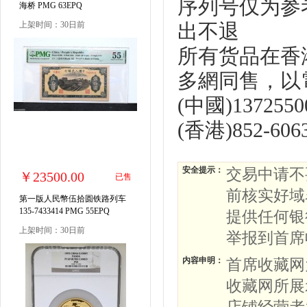
序列号仅为参
海桥 PMG 63EPQ
上架时间：30日前
出不退
所有货品在香
多網同售，以
(中國)137255
(香港)852-60
安全提示：
交易中请不
￥23500.00
已售
前核实好域
第一版人民幣伍拾圆铁路列车
135-7433414 PMG 55EPQ
提供任何银
上架时间：30日前
举报到首席
内容申明：
首席收藏网
收藏网所展