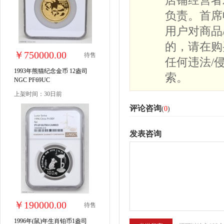
店铺经营者
负责。首席
用户对商品
的，请在购
￥750000.00
待售
任何违法/
1993年熊猫纪念金币 12盎司
索。
NGC PF69UC
上架时间：30日前
评论咨询
(
0
)
发表咨询
￥190000.00
待售
1996年(鼠)年生肖铂币1盎司