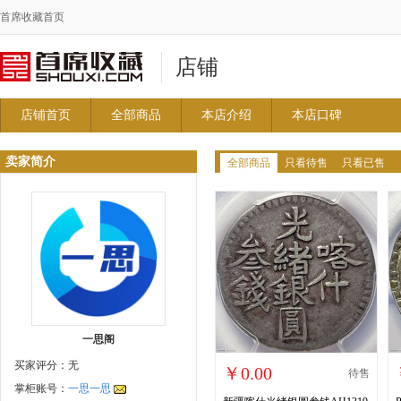
首席收藏首页
店铺
店铺首页
全部商品
本店介绍
本店口碑
卖家简介
全部商品
只看待售
只看已售
一思阁
买家评分：无
￥0.00
待售
掌柜账号：
一思一思