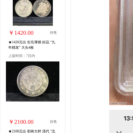
￥1420.00
待售
★1420元出 生坑薄锈 好品 “九
年精发” 大头4枚
上架时间：7日内
￥2100.00
待售
★2100元出 初铸大样 清代 “北