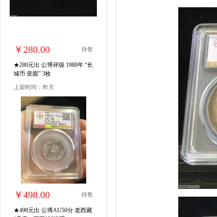
￥280.00
待售
★280元出 公博评级 1980年 “长
城币 壹圆” 3枚
上架时间：昨天
￥498.00
待售
★498元出 公博AU50分 老西藏