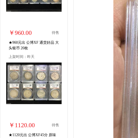
￥960.00
待售
★960元出 公博XF 通货好品 大
头银币 20枚
上架时间：昨天
￥1120.00
待售
★1120元出 公博XF45分 原味