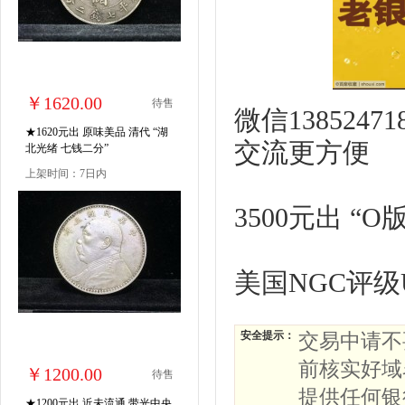
￥1620.00
待售
微信13852
★1620元出 原味美品 清代 “湖
交流更方便
北光绪 七钱二分”
上架时间：7日内
3500元出 “O
美国NGC评级
安全提示：
交易中请不
前核实好域
￥1200.00
待售
提供任何银
★1200元出 近未流通 带光中央