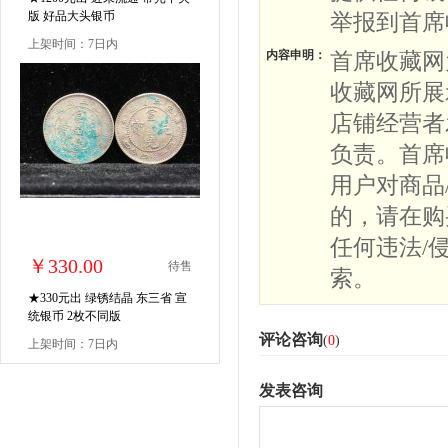
版 好品大头银币
举报到首席
上架时间：7日内
内容申明：
首席收藏网
收藏网所展
店铺经营者
负责。首席
用户对商品
的，请在购
任何违法/
￥330.00
待售
索。
★330元出 绿锈结晶 东三省 宣
统银币 2枚不同版
评论咨询
(
0
)
上架时间：7日内
发表咨询