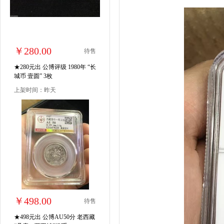
￥280.00
待售
★280元出 公博评级 1980年 “长
城币 壹圆” 3枚
上架时间：昨天
￥498.00
待售
★498元出 公博AU50分 老西藏