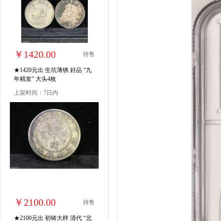
￥1420.00
待售
★1420元出 生坑薄锈 好品 “九
年精发” 大头4枚
上架时间：7日内
￥2100.00
待售
★2100元出 初铸大样 清代 “北